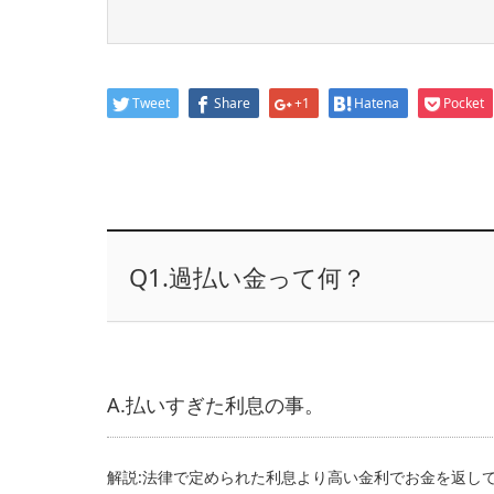
Tweet
Share
+1
Hatena
Pocket
Q1.過払い金って何？
A.払いすぎた利息の事。
解説:法律で定められた利息より高い金利でお金を返し