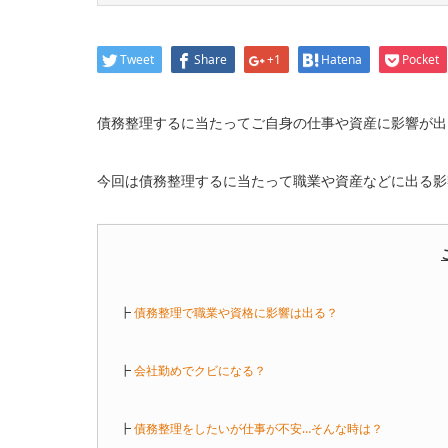
Tweet
Share
+1
Hatena
Pocket
債務整理するに当たってご自身の仕事や資産に影響が出
今回は債務整理するに当たって職業や資産などに出る影
┣
債務整理で職業や資格に影響は出る？
┣
会社勤めでクビになる？
┣
債務整理をしたいが仕事が不安…そんな時は？