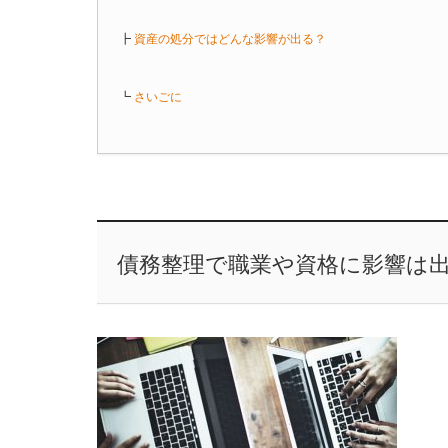
┣
資産の処分ではどんな影響が出る？
┗
さいごに
債務整理で職業や資格に影響は